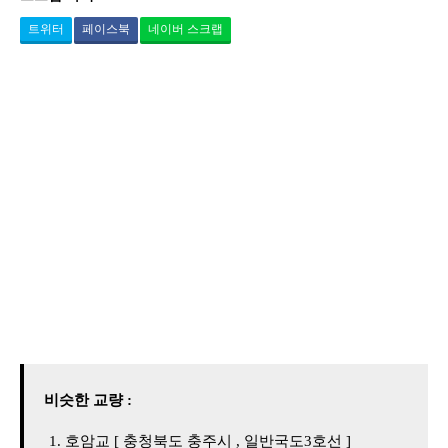
트위터
페이스북
네이버 스크랩
비슷한 교량 :
호암교 [ 충청북도 충주시 , 일반국도3호선 ]