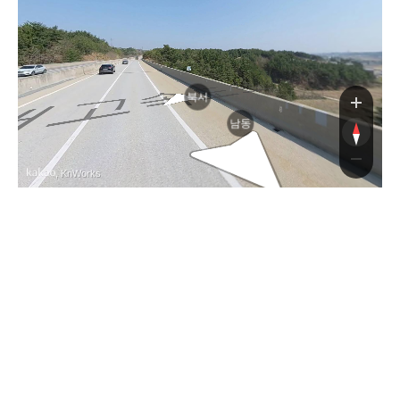
도로
북서
남동
, KnWorks