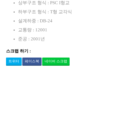
상부구조 형식 : PSC I형교
하부구조 형식 : T형 교각식
설계하중 : DB-24
교통량 : 12001
준공 : 2001년
스크랩 하기 :
트위터
페이스북
네이버 스크랩