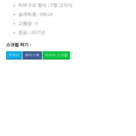
하부구조 형식 : T형 교각식
설계하중 : DB-24
교통량 : 0
준공 : 2017년
스크랩 하기 :
트위터
페이스북
네이버 스크랩