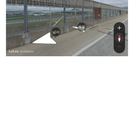
도로
북동
남서
, KnWorks