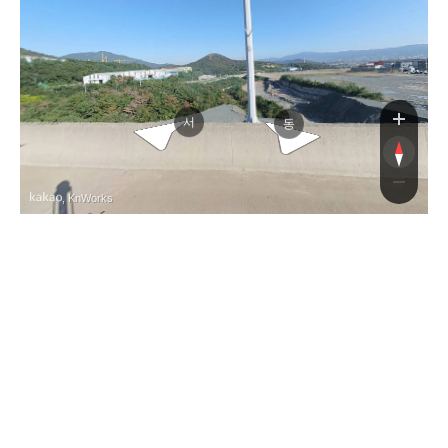
외현
외현
서
동
, KnWorks