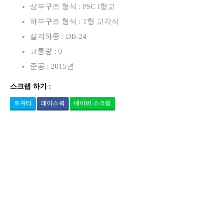
상부구조 형식 : PSC I형교
하부구조 형식 : T형 교각식
설계하중 : DB-24
교통량 : 0
준공 : 2015년
스크랩 하기 :
트위터
페이스북
네이버 스크랩