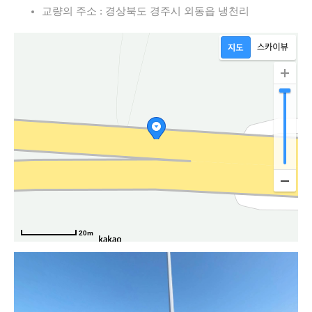
교량의 주소 : 경상북도 경주시 외동읍 냉천리
20m