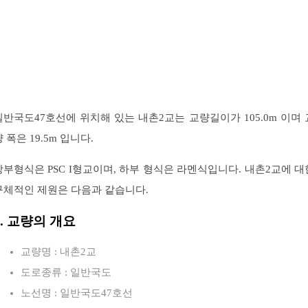
일반국도47호선에 위치해 있는 내촌2교는 교량길이가 105.0m 이며 
 폭은 19.5m 입니다.
상부형식은 PSC I형교이며, 하부 형식은 라멘식입니다. 내촌2교에 대
구체적인 제원은 다음과 같습니다.
1. 교량의 개요
교량명 : 내촌2교
도로종류 : 일반국도
노선명 : 일반국도47호선