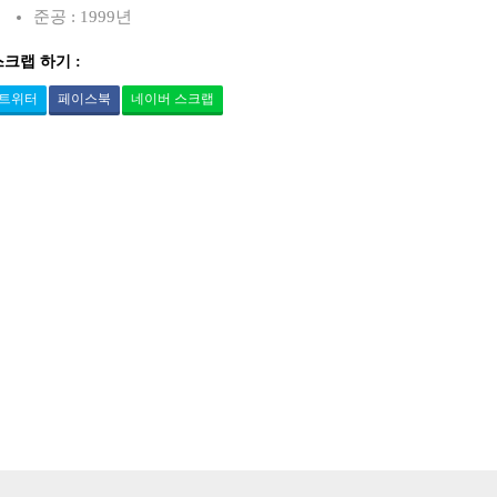
준공 : 1999년
스크랩 하기 :
트위터
페이스북
네이버 스크랩