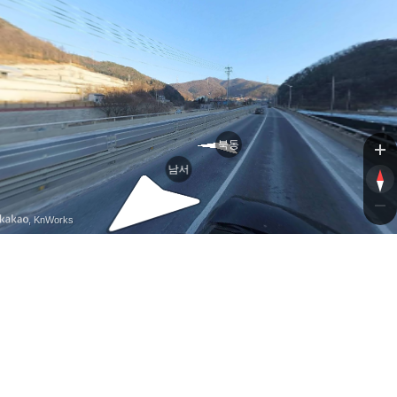
북동
남서
, KnWorks