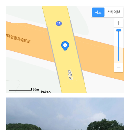
20m
생거진천로