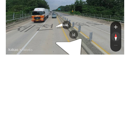
천고속도로
북
남
, KnWorks