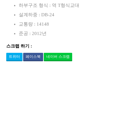
하부구조 형식 : 역 T형식교대
설계하중 : DB-24
교통량 : 14148
준공 : 2012년
스크랩 하기 :
트위터
페이스북
네이버 스크랩