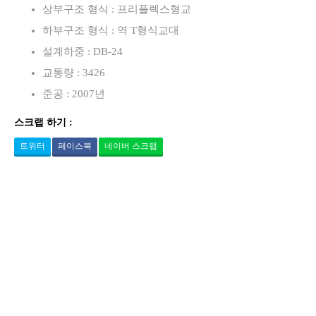
상부구조 형식 : 프리플렉스형교
하부구조 형식 : 역 T형식교대
설계하중 : DB-24
교통량 : 3426
준공 : 2007년
스크랩 하기 :
트위터
페이스북
네이버 스크랩