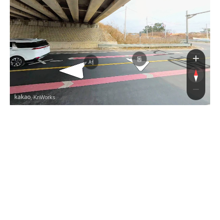
만로
지평선산단로
동
서
, KnWorks