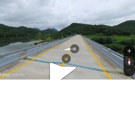
북
남
, KnWorks