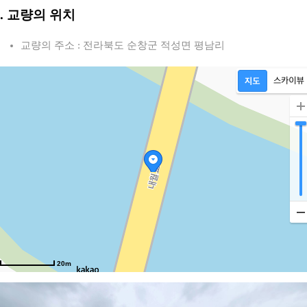
2. 교량의 위치
교량의 주소 : 전라북도 순창군 적성면 평남리
20m