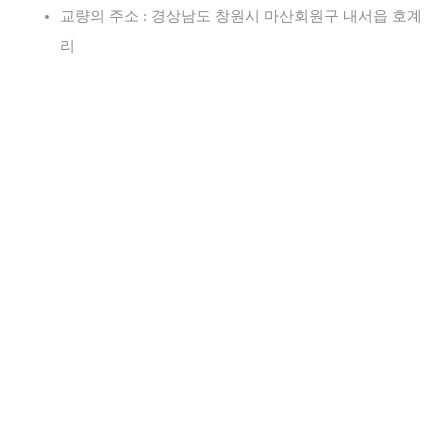
교량의 주소 : 경상남도 창원시 마산회원구 내서읍 호계
리