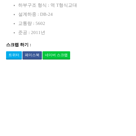
하부구조 형식 : 역 T형식교대
설계하중 : DB-24
교통량 : 5602
준공 : 2011년
스크랩 하기 :
트위터
페이스북
네이버 스크랩