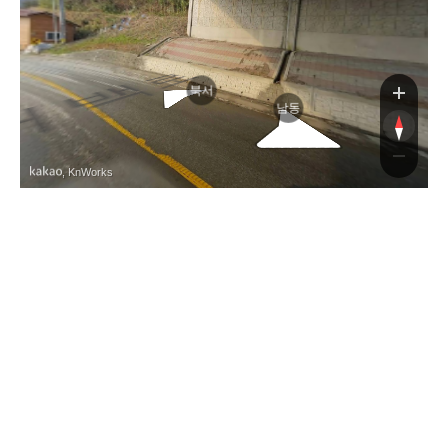
북서
남동
, KnWorks