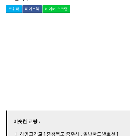
트위터
페이스북
네이버 스크랩
비슷한 교량 :
하영고가교 [ 충청북도 충주시 , 일반국도38호선 ]