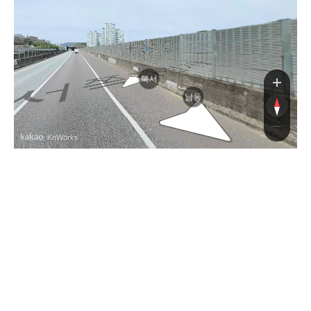
북서
남동
, KnWorks