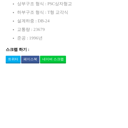
상부구조 형식 : PSC상자형교
하부구조 형식 : T형 교각식
설계하중 : DB-24
교통량 : 23679
준공 : 1996년
스크랩 하기 :
트위터
페이스북
네이버 스크랩