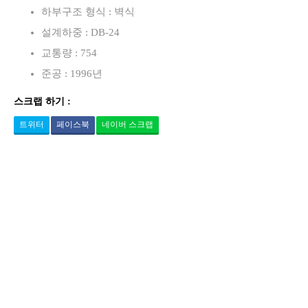
하부구조 형식 : 벽식
설계하중 : DB-24
교통량 : 754
준공 : 1996년
스크랩 하기 :
트위터
페이스북
네이버 스크랩