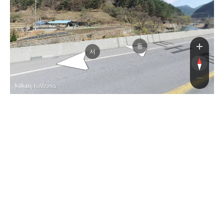
산로
동
서
, KnWorks