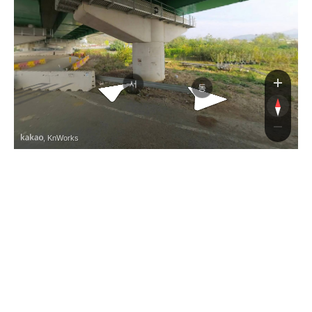
새마을
새마
서
동
, KnWorks