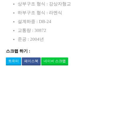
상부구조 형식 : 강상자형교
하부구조 형식 : 라멘식
설계하중 : DB-24
교통량 : 30872
준공 : 2004년
스크랩 하기 :
트위터
페이스북
네이버 스크랩