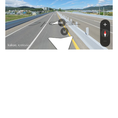
가야로
북
남
, KnWorks