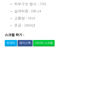
하부구조 형식 : 기타
설계하중 : DB-24
교통량 : 5910
준공 : 2004년
스크랩 하기 :
트위터
페이스북
네이버 스크랩