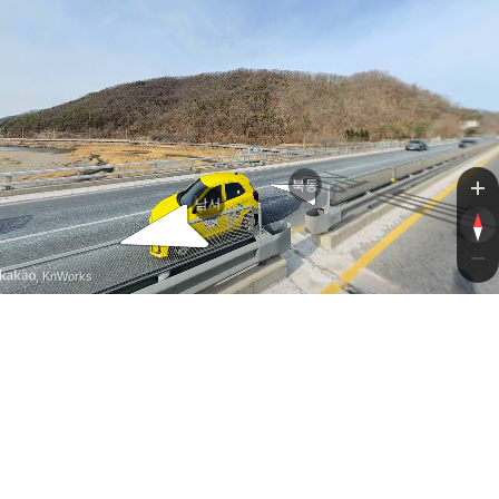
북동
남서
, KnWorks