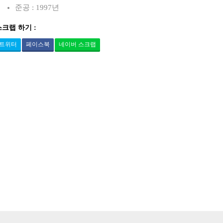
준공 : 1997년
스크랩 하기 :
트위터
페이스북
네이버 스크랩