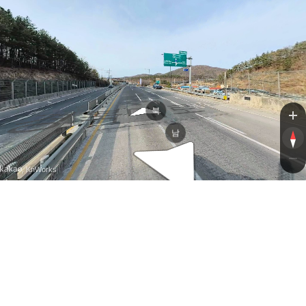
경북대로
경북대로
북
남
, KnWorks