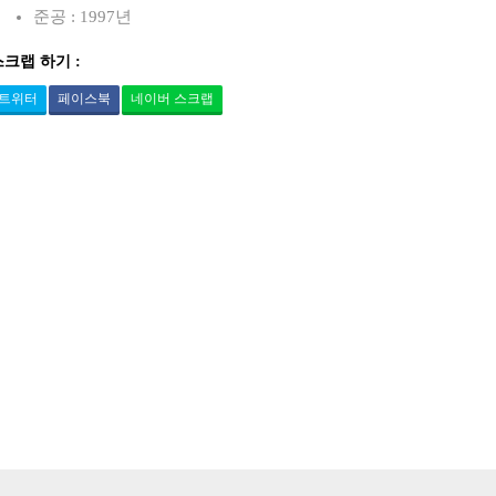
준공 : 1997년
스크랩 하기 :
트위터
페이스북
네이버 스크랩