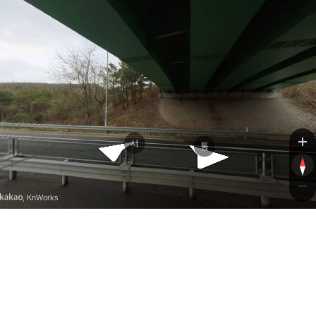
충
충
서
동
, KnWorks