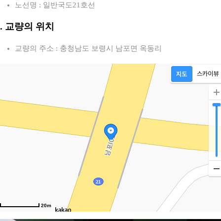
노선명 : 일반국도21호선
2. 교량의 위치
교량의 주소 : 충청남도 보령시 남포면 옥동리
20m