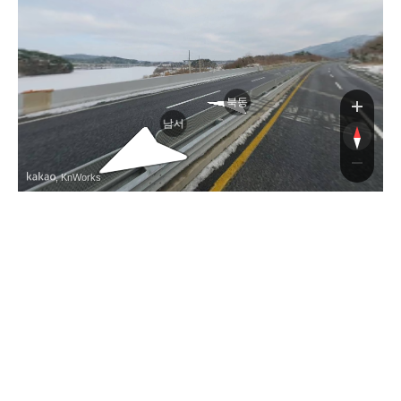
북동
남서
, KnWorks