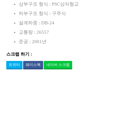
상부구조 형식 : PSC상자형교
하부구조 형식 : 구주식
설계하중 : DB-24
교통량 : 26557
준공 : 2001년
스크랩 하기 :
트위터
페이스북
네이버 스크랩