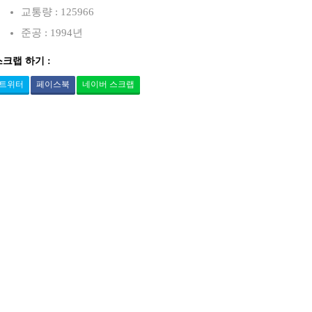
교통량 : 125966
준공 : 1994년
스크랩 하기 :
트위터
페이스북
네이버 스크랩