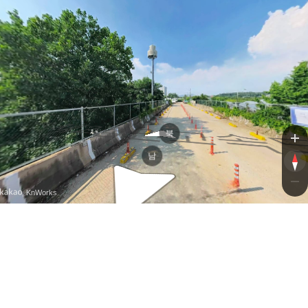
남촌동로
제2경인
북
남
, KnWorks