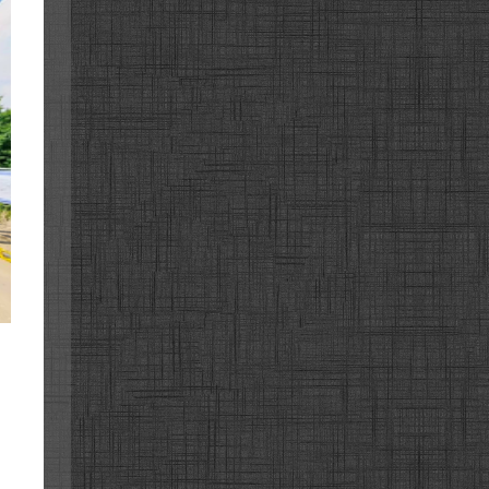
26번길
고속도로