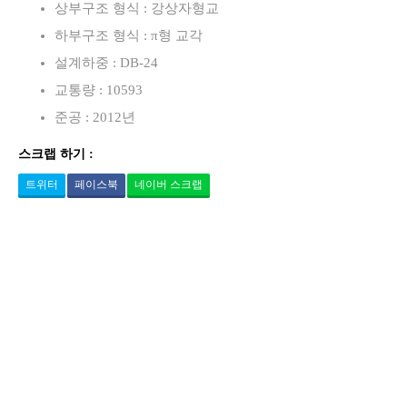
상부구조 형식 : 강상자형교
하부구조 형식 : π형 교각
설계하중 : DB-24
교통량 : 10593
준공 : 2012년
스크랩 하기 :
트위터
페이스북
네이버 스크랩