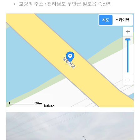
로
교량의 주소 : 전라남도 무안군 일로읍 죽산리
20m