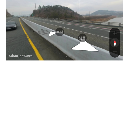
로
북서
남동
, KnWorks