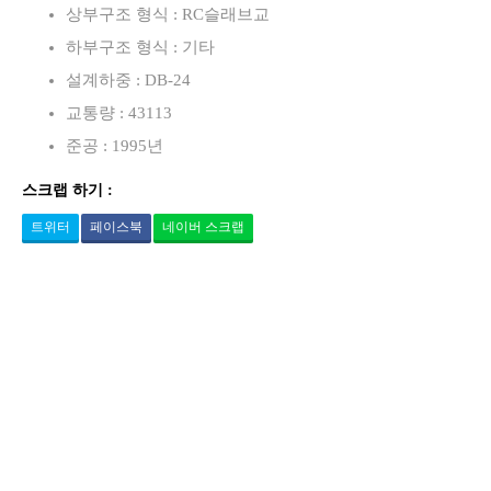
상부구조 형식 : RC슬래브교
하부구조 형식 : 기타
설계하중 : DB-24
교통량 : 43113
준공 : 1995년
스크랩 하기 :
트위터
페이스북
네이버 스크랩