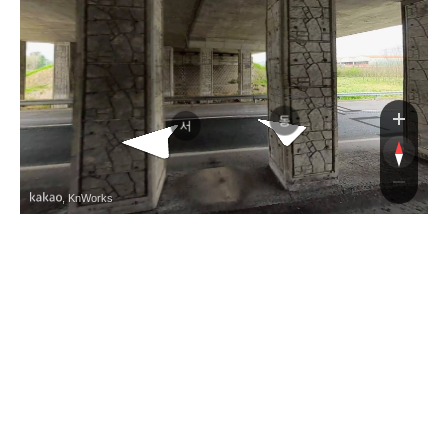
중부내륙고속도로
동
서
, KnWorks