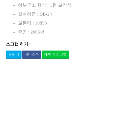
하부구조 형식 : T형 교각식
설계하중 : DB-24
교통량 : 10858
준공 : 2006년
스크랩 하기 :
트위터
페이스북
네이버 스크랩