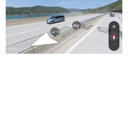
북동
남서
, KnWorks