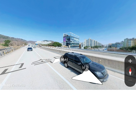
속
속
북서
남동
, KnWorks