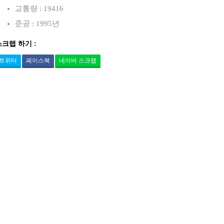
교통량 : 19416
준공 : 1995년
스크랩 하기 :
트위터
페이스북
네이버 스크랩