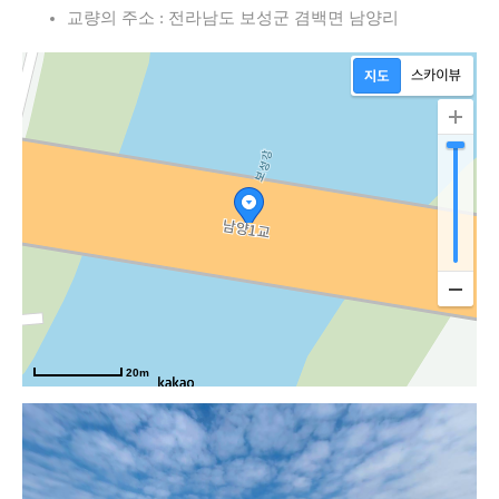
교량의 주소 : 전라남도 보성군 겸백면 남양리
20m