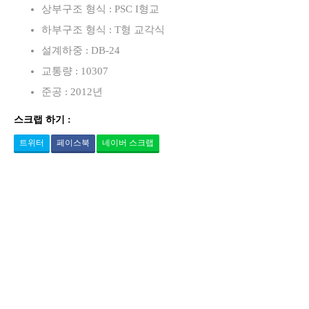
상부구조 형식 : PSC I형교
하부구조 형식 : T형 교각식
설계하중 : DB-24
교통량 : 10307
준공 : 2012년
스크랩 하기 :
트위터
페이스북
네이버 스크랩