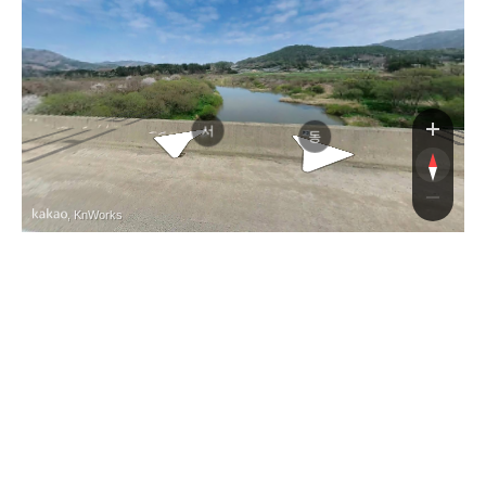
남해고속도로
남해고속도로
서
동
, KnWorks