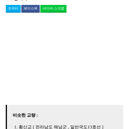
트위터
페이스북
네이버 스크랩
비슷한 교량 :
황산교 [ 전라남도 해남군 , 일반국도13호선 ]