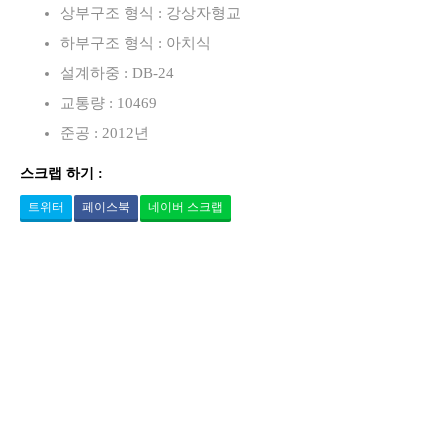
상부구조 형식 : 강상자형교
하부구조 형식 : 아치식
설계하중 : DB-24
교통량 : 10469
준공 : 2012년
스크랩 하기 :
트위터
페이스북
네이버 스크랩