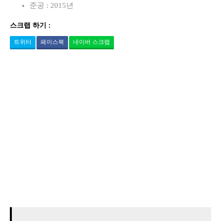
준공 : 2015년
스크랩 하기 :
트위터
페이스북
네이버 스크랩