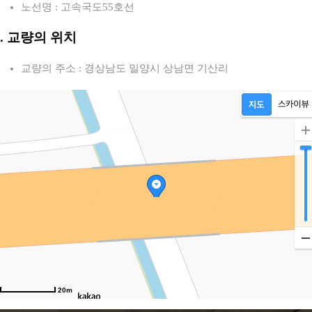
노선명 : 고속국도55호선
2. 교량의 위치
교량의 주소 : 경상남도 밀양시 상남면 기산리
20m