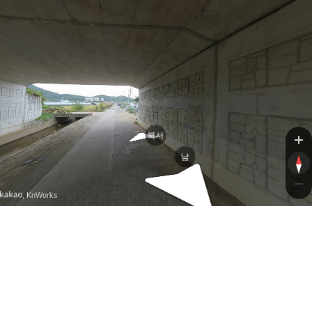
북서
남
, KnWorks