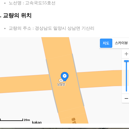
노선명 : 고속국도55호선
2. 교량의 위치
교량의 주소 : 경상남도 밀양시 상남면 기산리
20m