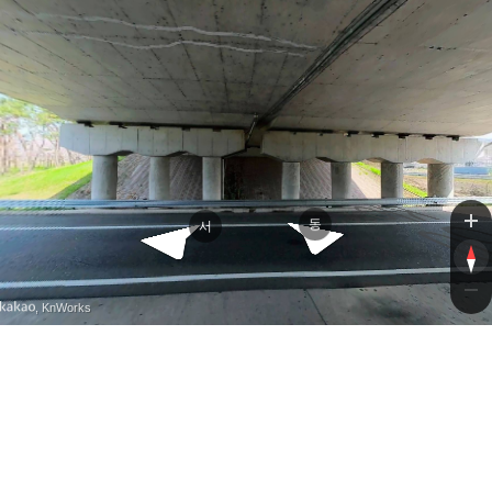
중앙고속도로
동
서
, KnWorks