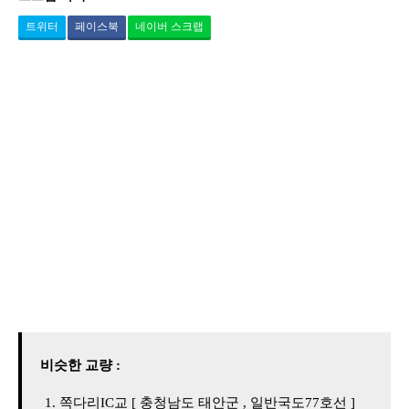
트위터
페이스북
네이버 스크랩
비슷한 교량 :
쪽다리IC교 [ 충청남도 태안군 , 일반국도77호선 ]