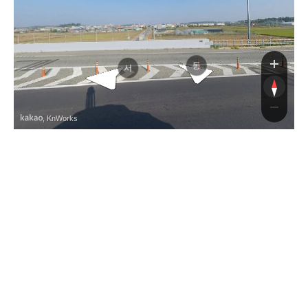
공룡대로
공룡박물관길
동
서
, KnWorks