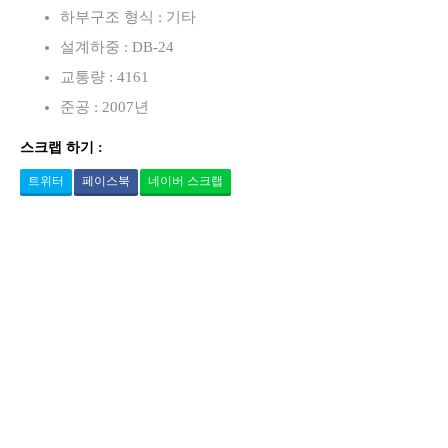
하부구조 형식 : 기타
설계하중 : DB-24
교통량 : 4161
준공 : 2007년
스크랩 하기 :
트위터
페이스북
네이버 스크랩