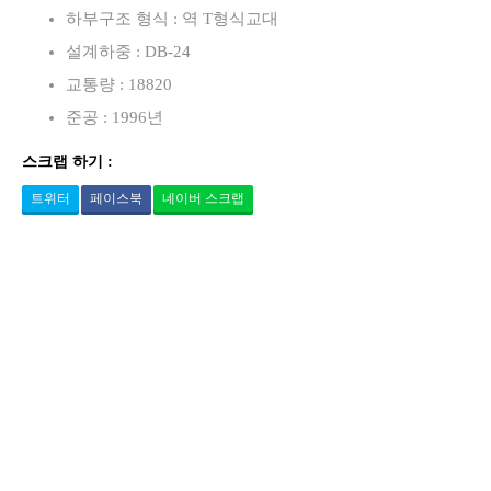
하부구조 형식 : 역 T형식교대
설계하중 : DB-24
교통량 : 18820
준공 : 1996년
스크랩 하기 :
트위터
페이스북
네이버 스크랩