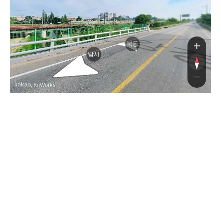
북동
남서
, KnWorks