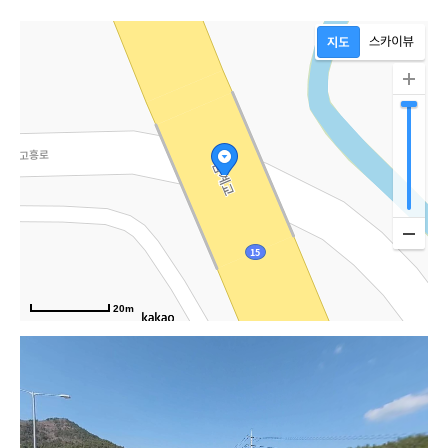
20m
항공로