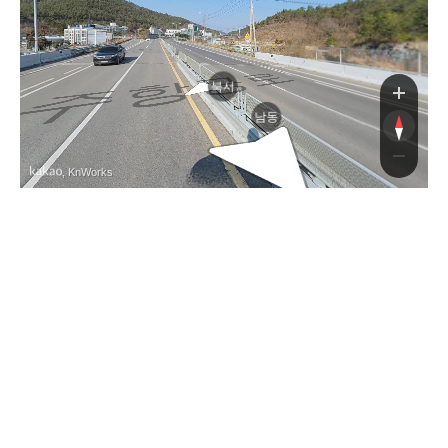
항공로
북서
남동
, KnWorks