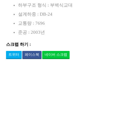
하부구조 형식 : 부벽식교대
설계하중 : DB-24
교통량 : 7696
준공 : 2003년
스크랩 하기 :
트위터
페이스북
네이버 스크랩