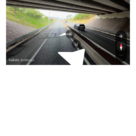
해고속도로
북
남
, KnWorks