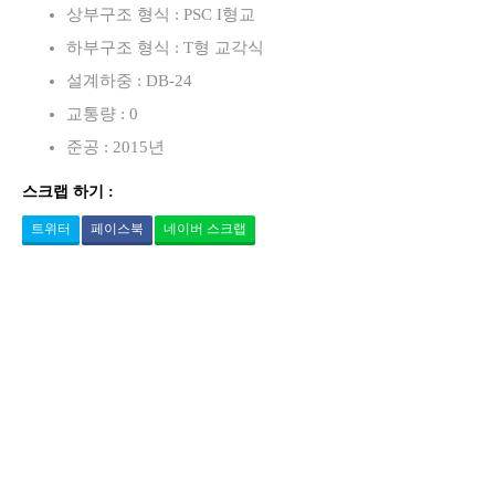
상부구조 형식 : PSC I형교
하부구조 형식 : T형 교각식
설계하중 : DB-24
교통량 : 0
준공 : 2015년
스크랩 하기 :
트위터
페이스북
네이버 스크랩