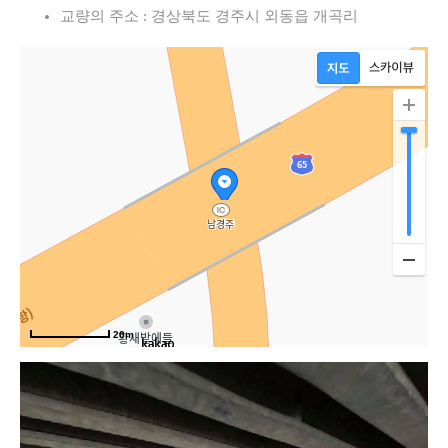
교량의 주소 : 경상북도 경주시 외동읍 개곡리
20m