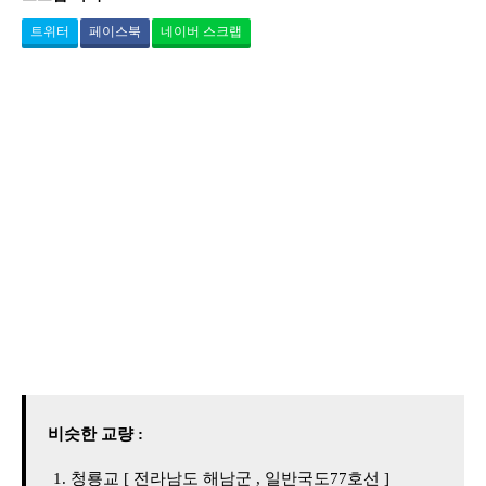
트위터
페이스북
네이버 스크랩
비슷한 교량 :
청룡교 [ 전라남도 해남군 , 일반국도77호선 ]