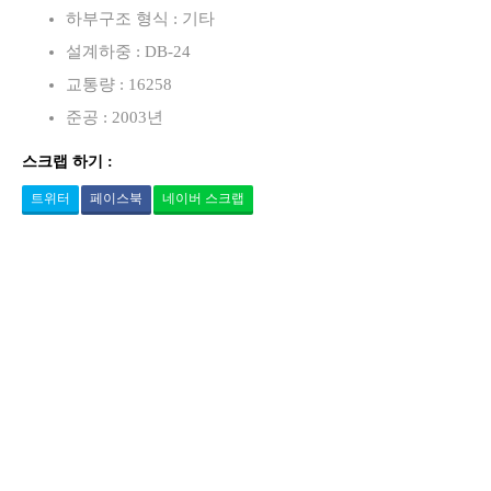
하부구조 형식 : 기타
설계하중 : DB-24
교통량 : 16258
준공 : 2003년
스크랩 하기 :
트위터
페이스북
네이버 스크랩