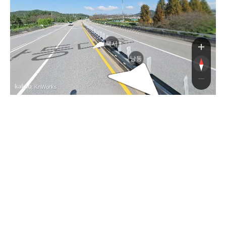
동대로
북서
남동
, KnWorks