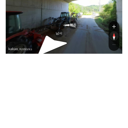
나한
북동
남서
, KnWorks