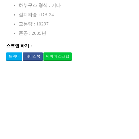
하부구조 형식 : 기타
설계하중 : DB-24
교통량 : 10297
준공 : 2005년
스크랩 하기 :
트위터
페이스북
네이버 스크랩