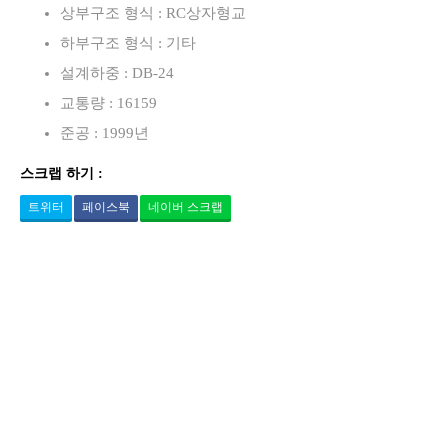
상부구조 형식 : RC상자형교
하부구조 형식 : 기타
설계하중 : DB-24
교통량 : 16159
준공 : 1999년
스크랩 하기 :
트위터
페이스북
네이버 스크랩