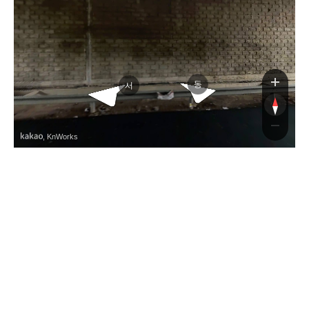
서왕
서왕
동
서
, KnWorks