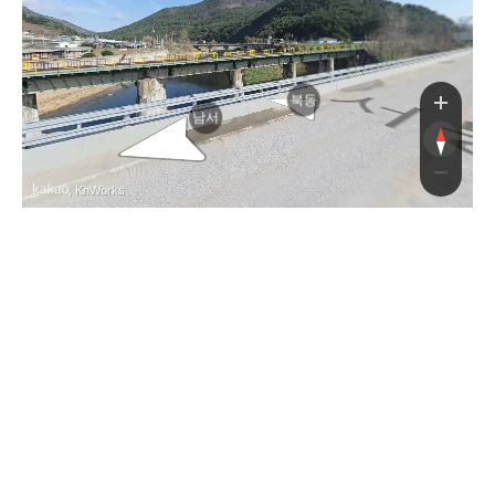
북동
남서
, KnWorks