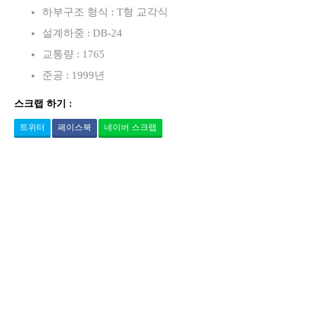
하부구조 형식 : T형 교각식
설계하중 : DB-24
교통량 : 1765
준공 : 1999년
스크랩 하기 :
트위터
페이스북
네이버 스크랩