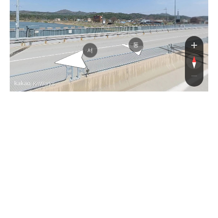
로
동
서
, KnWorks