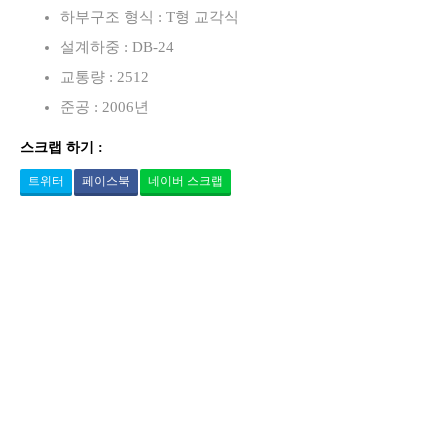
하부구조 형식 : T형 교각식
설계하중 : DB-24
교통량 : 2512
준공 : 2006년
스크랩 하기 :
트위터
페이스북
네이버 스크랩