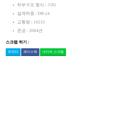
하부구조 형식 : 기타
설계하중 : DB-24
교통량 : 10233
준공 : 2004년
스크랩 하기 :
트위터
페이스북
네이버 스크랩