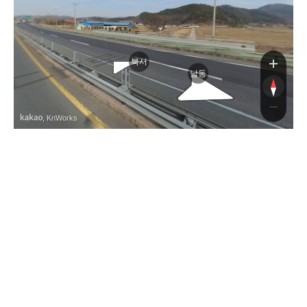
북서
남동
, KnWorks