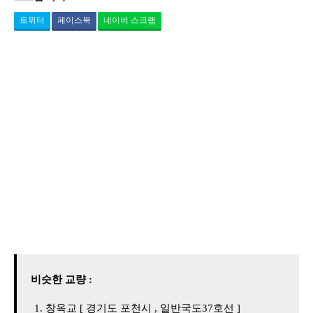
트위터
페이스북
네이버 스크랩
비슷한 교량 :
창옥교 [ 경기도 포천시 , 일반국도37호선 ]