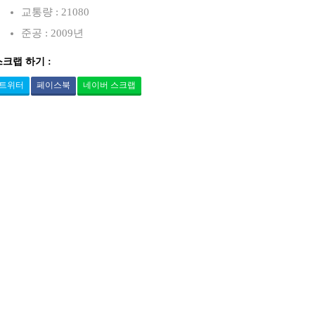
교통량 : 21080
준공 : 2009년
스크랩 하기 :
트위터
페이스북
네이버 스크랩