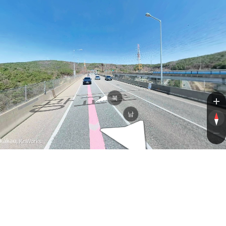
광교로
북
남
, KnWorks