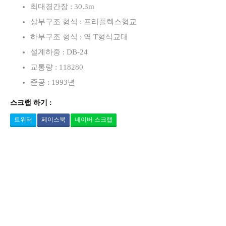
최대경간장 : 30.3m
상부구조 형식 : 프리플렉스형교
하부구조 형식 : 역 T형식교대
설계하중 : DB-24
교통량 : 118280
준공 : 1993년
스크랩 하기 :
트위터
페이스북
네이버 스크랩