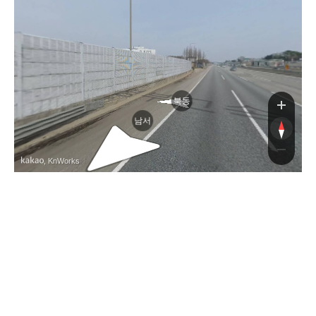
북동
남서
, KnWorks