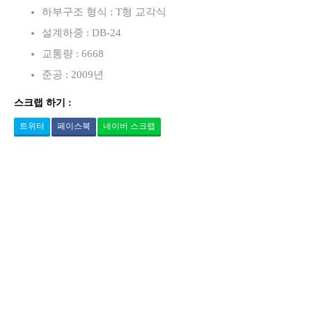
하부구조 형식 : T형 교각식
설계하중 : DB-24
교통량 : 6668
준공 : 2009년
스크랩 하기 :
트위터
페이스북
네이버 스크랩