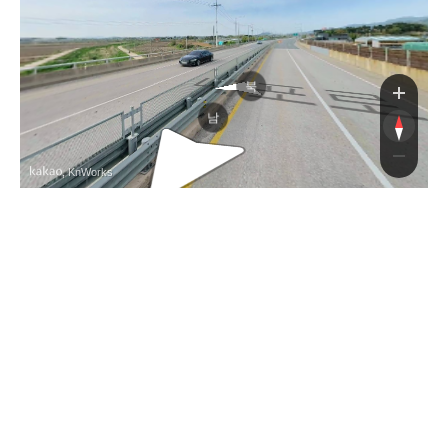
내포
북
남
, KnWorks