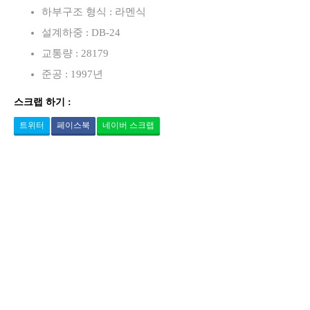
하부구조 형식 : 라멘식
설계하중 : DB-24
교통량 : 28179
준공 : 1997년
스크랩 하기 :
트위터
페이스북
네이버 스크랩