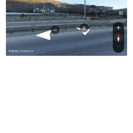
동
서
, KnWorks