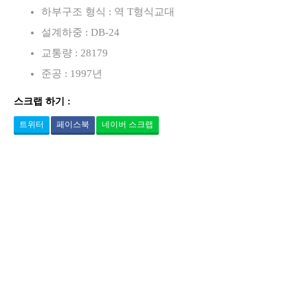
하부구조 형식 : 역 T형식교대
설계하중 : DB-24
교통량 : 28179
준공 : 1997년
스크랩 하기 :
트위터
페이스북
네이버 스크랩