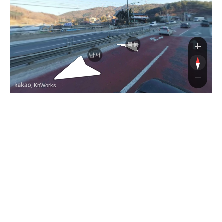
북동
남서
, KnWorks