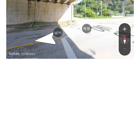
대로
북동
남서
, KnWorks