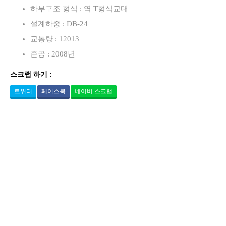
하부구조 형식 : 역 T형식교대
설계하중 : DB-24
교통량 : 12013
준공 : 2008년
스크랩 하기 :
트위터
페이스북
네이버 스크랩