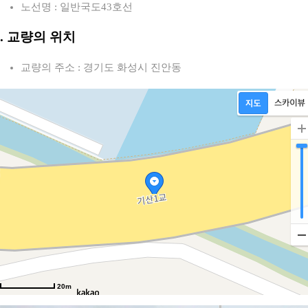
노선명 : 일반국도43호선
2. 교량의 위치
교량의 주소 : 경기도 화성시 진안동
20m