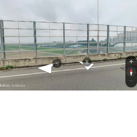
영로
영로
동
서
, KnWorks