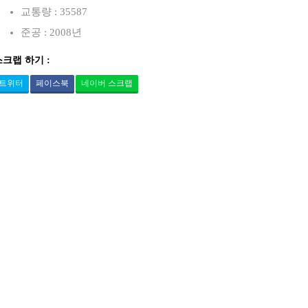
교통량 : 35587
준공 : 2008년
스크랩 하기 :
트위터
페이스북
네이버 스크랩